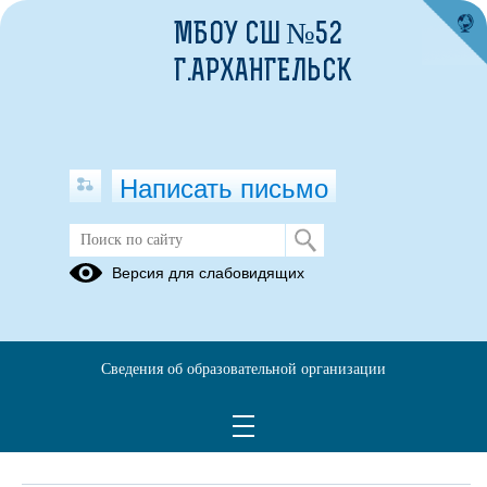
МБОУ СШ №52
Г.АРХАНГЕЛЬСК
Написать письмо
Обращения граждан
Версия для слабовидящих
При помощи данного сервиса вы можете узнать о ходе
рассмотрения вашего обращения, для этого необходимо ввести
номер обращения, присвоенный сервисом в автоматическом
Сведения об образовательной организации
режиме при подаче обращения через электронную форму. Номер
обращения отправляется на электронный адрес, который вы
указывали при подаче обращения в электронной форме.